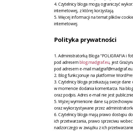
4. Czytelnicy bloga mogą ograniczyć wykorz
internetowej, z której korzystają.
5. Więcej informacji na temat plików coo
internetowej.
Polityka prywatności
1. Administratorką Bloga “POLIGRAFIA i fo
pod adresem
blog.madgraf.eu
, jest Graży
pod adresem e-mail madgraf@madgraf.eu
2. Blog funkcjonuje na platformie WordPres
3. Czytelnicy bloga przekazują swoje dane
w momencie dodania komentarza. Na blogu
oraz podpis. Adres e-mail nie jest publiczni
5. Wyżej wymienione dane są przechowyw
oraz wykorzystywane przez administratork
6. Czytelnicy bloga mają prawo dostępu do
ich przetwarzania, prawo sprzeciwu wobec 
nadzorczego w związku z ich przetwarzani