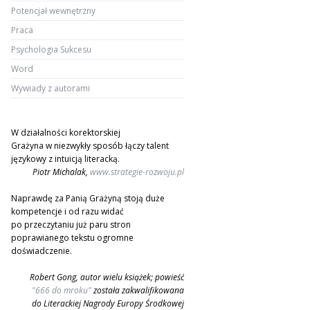
Potencjał wewnętrzny
Praca
Psychologia Sukcesu
Word
Wywiady z autorami
W działalności korektorskiej
Grażyna w niezwykły sposób łączy talent
językowy z intuicją literacką.
Piotr Michalak,
www.strategie-rozwoju.pl
Naprawdę za Panią Grażyną stoją duże
kompetencje i od razu widać
po przeczytaniu już paru stron
poprawianego tekstu ogromne
doświadczenie.
Robert Gong, autor wielu książek; powieść
"666 do mroku"
została zakwalifikowana
do Literackiej Nagrody Europy Środkowej