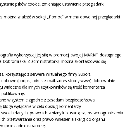
ystanie plików cookie, zmieniając ustawienia przeglądarki
kies można znaleźć w sekcji „Pomoc” w menu dowolnej przeglądarki
tografia wykorzystaj jej siłę w promocji swojej MARKI”, dostępnego
na Dobromilska. Z administratorką można skontaktować się
.
s, korzystając z serwera wirtualnego firmy Suport.
 osobowe (podpis, adres e-mail, adres strony www) dobrowolnie
 widoczne dla innych użytkowników są treść komentarza
e publikowany.
ane w systemie zgodnie z zasadami bezpieczeństwa
ę bloga wyłącznie w celu obsługi komentarzy.
 swoich danych, prawo ich zmiany lub usunięcia, prawo ograniczenia
ich przetwarzania oraz prawo wniesienia skargi do organu
em przez administratorkę.