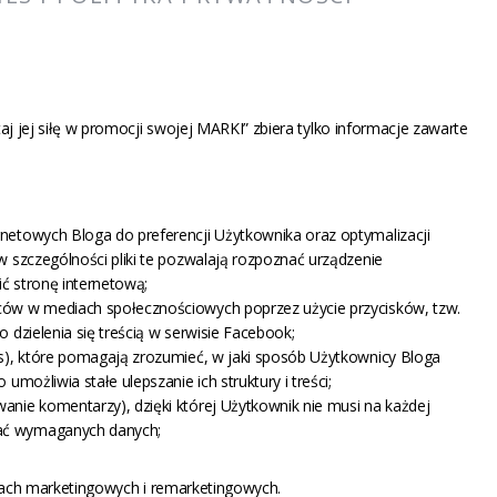
aj jej siłę w promocji swojej MARKI” zbiera tylko informacje zawarte
rnetowych Bloga do preferencji Użytkownika oraz optymalizacji
w szczególności pliki te pozwalają rozpoznać urządzenie
ć stronę internetową;
ców w mediach społecznościowych poprzez użycie przycisków, tzw.
o dzielenia się treścią w serwisie Facebook;
cs), które pomagają zrozumieć, w jaki sposób Użytkownicy Bloga
 umożliwia stałe ulepszanie ich struktury i treści;
anie komentarzy), dzięki której Użytkownik nie musi na każdej
ać wymaganych danych;
elach marketingowych i remarketingowych.