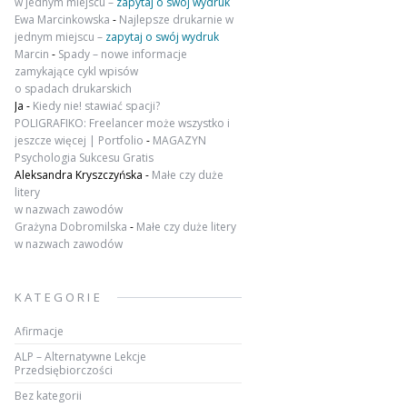
w jednym miejscu –
zapytaj o swój wydruk
Ewa Marcinkowska
-
Najlepsze drukarnie w
jednym miejscu –
zapytaj o swój wydruk
Marcin
-
Spady – nowe informacje
zamykające cykl wpisów
o spadach drukarskich
Ja
-
Kiedy nie! stawiać spacji?
POLIGRAFIKO: Freelancer może wszystko i
jeszcze więcej | Portfolio
-
MAGAZYN
Psychologia Sukcesu Gratis
Aleksandra Kryszczyńska
-
Małe czy duże
litery
w nazwach zawodów
Grażyna Dobromilska
-
Małe czy duże litery
w nazwach zawodów
KATEGORIE
Afirmacje
ALP – Alternatywne Lekcje
Przedsiębiorczości
Bez kategorii