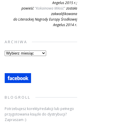
Angelus 2015 r.;
powieść
"Kokainowa Miłość"
została
zakwalifikowana
do Literackiej Nagrody Europy Środkowej
Angelus 2014 r.
ARCHIWA
Archiwa
BLOGROLL
Potrzebujesz korekty/redakcji lub pełnego
przygotowania książki do dystrybucji?
Zapraszam :)