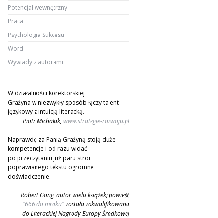
Potencjał wewnętrzny
Praca
Psychologia Sukcesu
Word
Wywiady z autorami
W działalności korektorskiej
Grażyna w niezwykły sposób łączy talent
językowy z intuicją literacką.
Piotr Michalak,
www.strategie-rozwoju.pl
Naprawdę za Panią Grażyną stoją duże
kompetencje i od razu widać
po przeczytaniu już paru stron
poprawianego tekstu ogromne
doświadczenie.
Robert Gong, autor wielu książek; powieść
"666 do mroku"
została zakwalifikowana
do Literackiej Nagrody Europy Środkowej