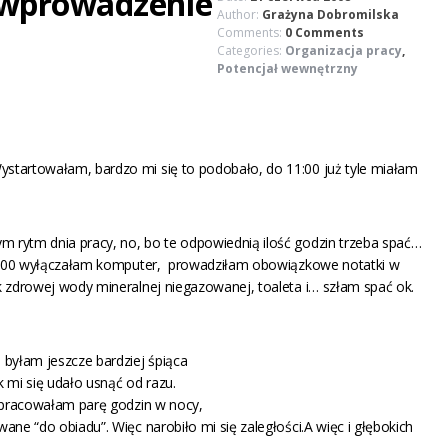
wprowadzenie
Author:
Grażyna Dobromilska
Comments:
0 Comments
Categories:
Organizacja pracy
,
Potencjał wewnętrzny
startowałam, bardzo mi się to podobało, do 11:00 już tyle miałam
 rytm dnia pracy, no, bo te odpowiednią ilość godzin trzeba spać…
 00:00 wyłączałam komputer, prowadziłam obowiązkowe notatki w
k zdrowej wody mineralnej niegazowanej, toaleta i… szłam spać ok.
 byłam jeszcze bardziej śpiąca
 mi się udało usnąć od razu.
e pracowałam parę godzin w nocy,
ane “do obiadu”. Więc narobiło mi się zaległości.A więc i głębokich