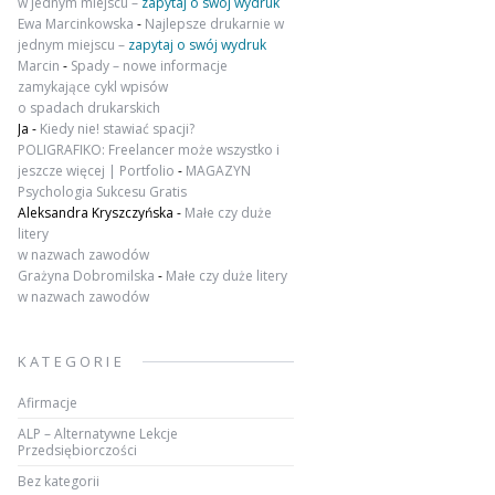
w jednym miejscu –
zapytaj o swój wydruk
Ewa Marcinkowska
-
Najlepsze drukarnie w
jednym miejscu –
zapytaj o swój wydruk
Marcin
-
Spady – nowe informacje
zamykające cykl wpisów
o spadach drukarskich
Ja
-
Kiedy nie! stawiać spacji?
POLIGRAFIKO: Freelancer może wszystko i
jeszcze więcej | Portfolio
-
MAGAZYN
Psychologia Sukcesu Gratis
Aleksandra Kryszczyńska
-
Małe czy duże
litery
w nazwach zawodów
Grażyna Dobromilska
-
Małe czy duże litery
w nazwach zawodów
KATEGORIE
Afirmacje
ALP – Alternatywne Lekcje
Przedsiębiorczości
Bez kategorii