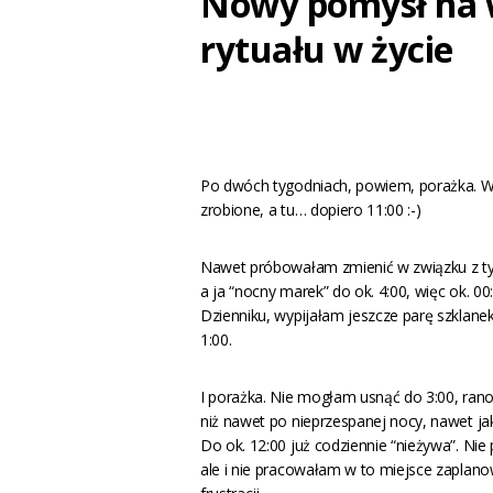
Nowy pomysł na 
rytuału w życie
Po dwóch tygodniach, powiem, porażka. Wy
zrobione, a tu… dopiero 11:00 :-)
Nawet próbowałam zmienić w związku z tym
a ja “nocny marek” do ok. 4:00, więc ok.
Dzienniku, wypijałam jeszcze parę szklane
1:00.
I porażka. Nie mogłam usnąć do 3:00, rano
niż nawet po nieprzespanej nocy, nawet jak
Do ok. 12:00 już codziennie “nieżywa”. Ni
ale i nie pracowałam w to miejsce zaplanow