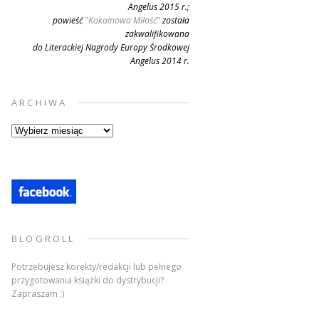
Angelus 2015 r.;
powieść
"Kokainowa Miłość"
została
zakwalifikowana
do Literackiej Nagrody Europy Środkowej
Angelus 2014 r.
ARCHIWA
Archiwa
BLOGROLL
Potrzebujesz korekty/redakcji lub pełnego
przygotowania książki do dystrybucji?
Zapraszam :)