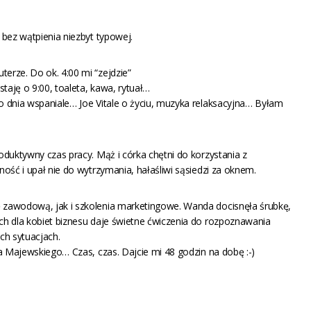
 bez wątpienia niezbyt typowej.
erze. Do ok. 4:00 mi “zejdzie”
taję o 9:00, toaleta, kawa, rytuał…
 dnia wspaniale… Joe Vitale o życiu, muzyka relaksacyjna… Byłam
oduktywny czas pracy. Mąż i córka chętni do korzystania z
ość i upał nie do wytrzymania, hałaśliwi sąsiedzi za oknem.
 zawodową, jak i szkolenia marketingowe. Wanda docisnęła śrubkę,
ch dla kobiet biznesu daje świetne ćwiczenia do rozpoznawania
h sytuacjach.
a Majewskiego… Czas, czas. Dajcie mi 48 godzin na dobę :-)