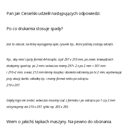
Pan Jan Ciesielski udzielił następujących odpowiedzi:
Po co drukarnia stosuje spady?
Jest to obszar, na który wyciągamy aple, rysunki itp., które później zostają odcięte.
Np., aby mieć czysty format A4 książki, czyli 297 x 210 mm, po zewn. krawędziach
dodajemy spad np. po 2 mm i wówczas mamy 297+ 2 x po 2 mm = 301 mm
i 210+2 mm, a więc 212 mm kleimy książkę i dookoła odcinamy po te 2 mm, wyrównując
przy okazji kartki, okładkę itp. i mamy format netto po odcięciu
210 x 297.
Gdyby tego nie zrobić, wówczas musimy ciąć z formatu i po odcięciu po 1 czy 2 mm
otrzymujemy nie 210 x 297, tylko np. 205 x 295.
Wiem o jakichś łapkach maszyny. Na pewno do obcinania.