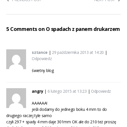
5 Comments on O spadach z panem drukarzem
sztance
|
29 października 2013 at 14:20
|
Odpowiedz
świetny blog
angry
|
6 lutego 2015 at 13:23
|
Odpowiedz
AAAAAA!
jeśli dodamy do jednego boku 4 mm to do
drugiego raczej tyle samo
czyli 297 + spady 4 mm daje 301mm OK ale do 210 też proszę