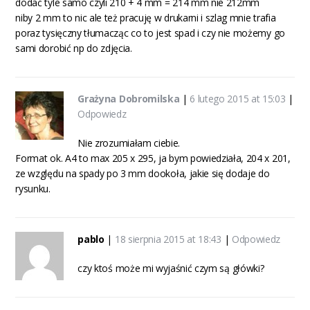
dodać tyle samo czyli 210 + 4 mm = 214 mm nie 212mm
niby 2 mm to nic ale też pracuję w drukarni i szlag mnie trafia
poraz tysięczny tłumacząc co to jest spad i czy nie możemy go
sami dorobić np do zdjęcia.
Grażyna Dobromilska
|
6 lutego 2015 at 15:03
|
Odpowiedz
Nie zrozumiałam ciebie.
Format ok. A4 to max 205 x 295, ja bym powiedziała, 204 x 201,
ze względu na spady po 3 mm dookoła, jakie się dodaje do
rysunku.
pablo
|
18 sierpnia 2015 at 18:43
|
Odpowiedz
czy ktoś może mi wyjaśnić czym są główki?