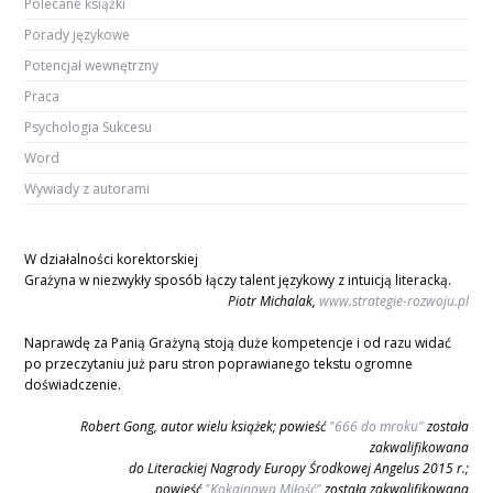
Polecane książki
Porady językowe
Potencjał wewnętrzny
Praca
Psychologia Sukcesu
Word
Wywiady z autorami
W działalności korektorskiej
Grażyna w niezwykły sposób łączy talent językowy z intuicją literacką.
Piotr Michalak,
www.strategie-rozwoju.pl
Naprawdę za Panią Grażyną stoją duże kompetencje i od razu widać
po przeczytaniu już paru stron poprawianego tekstu ogromne
doświadczenie.
Robert Gong, autor wielu książek; powieść
"666 do mroku"
została
zakwalifikowana
do Literackiej Nagrody Europy Środkowej Angelus 2015 r.;
powieść
"Kokainowa Miłość"
została zakwalifikowana