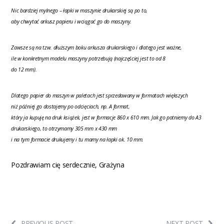
Nic bardziej mylnego – łapki w maszynie drukarskiej są po to,
aby chwytać arkusz papieru i wciągać go do maszyny.
Zawsze są na tzw. dłuższym boku arkusza drukarskiego i dlatego jest ważne,
ile w konkretnym modelu maszyny potrzebują (najczęściej jest to od 8
do 12 mm).
Dlatego papier do maszyn w paletach jest sprzedawany w formatach większych
niż później go dostajemy po odcięciach, np. A format,
który ja kupuję na druk książek, jest w formacje 860 x 610 mm. Jak go potniemy do A3
drukarskiego, to otrzymamy 305 mm x 430 mm
i na tym formacie drukujemy i tu mamy na łapki ok. 10 mm.
Pozdrawiam cię serdecznie, Grażyna
PREVIOUS POST
NEXT POST