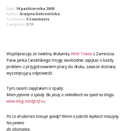
Date:
18 października 2008
Author:
Grażyna Dobromilska
Comments:
5 Comments
Categories:
DTP
Współpracuję ze świetną drukarnią
ARW Triada
z Zamościa.
Pana Janka Ciesielskiego mogę swobodnie zapytać o każdy
problem z przygotowaniem pracy do druku, zawsze dostanę
wyczerpującą odpowiedź.
Tym razem zapytałam o spady:
Mam pytanie o spady. Bo piszę o okładkach na spad na blogu
www.blog.madgraf.eu
.
Po co drukarnia stosuje spady? Wiem o jakichś łapkach maszyny.
Na pewno
do obcinania.