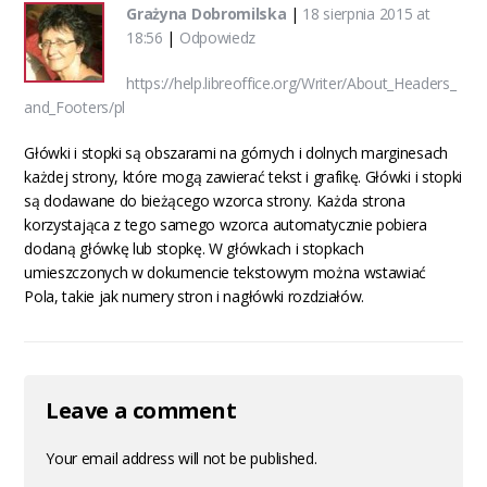
Grażyna Dobromilska
|
18 sierpnia 2015 at
18:56
|
Odpowiedz
https://help.libreoffice.org/Writer/About_Headers_
and_Footers/pl
Główki i stopki są obszarami na górnych i dolnych marginesach
każdej strony, które mogą zawierać tekst i grafikę. Główki i stopki
są dodawane do bieżącego wzorca strony. Każda strona
korzystająca z tego samego wzorca automatycznie pobiera
dodaną główkę lub stopkę. W główkach i stopkach
umieszczonych w dokumencie tekstowym można wstawiać
Pola, takie jak numery stron i nagłówki rozdziałów.
Leave a comment
Your email address will not be published.