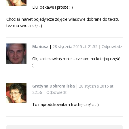
Elu, ciekawe i proste : )
Chociaż nawet pojedyncze zdjęcie właściwie dobrane do tekstu
też ma swoją siłę : )
Mariusz
|
28 stycznia 2015 at 21:55
|
Odpowiedz
Ok, zaciekawiłaś mnie… czekam na kolejną część
:)
Grażyna Dobromilska
|
28 stycznia 2015 at
22:56
|
Odpowiedz
To naprodukowałam trochę części : )