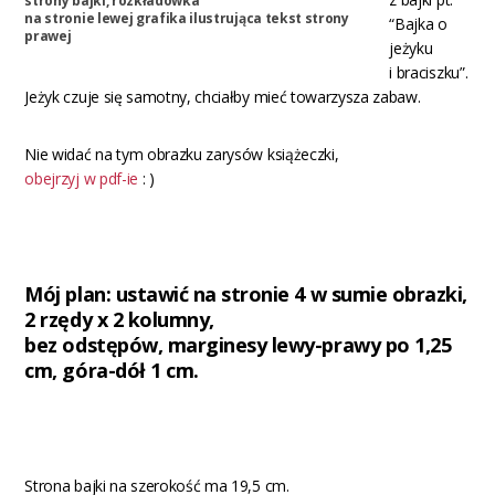
strony bajki, rozkładówka
na stronie lewej grafika ilustrująca tekst strony
“Bajka o
prawej
jeżyku
i braciszku”.
Jeżyk czuje się samotny, chciałby mieć towarzysza zabaw.
Nie widać na tym obrazku zarysów książeczki,
obejrzyj w pdf-ie
: )
Mój plan
: ustawić na stronie 4 w sumie obrazki,
2 rzędy x 2 kolumny,
bez odstępów, marginesy lewy-prawy po 1,25
cm, góra-dół 1 cm.
Strona bajki na szerokość ma 19,5 cm.