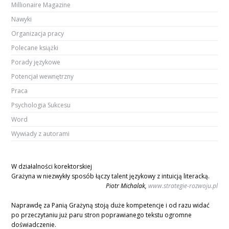
Millionaire Magazine
Nawyki
Organizacja pracy
Polecane książki
Porady językowe
Potencjał wewnętrzny
Praca
Psychologia Sukcesu
Word
Wywiady z autorami
W działalności korektorskiej
Grażyna w niezwykły sposób łączy talent językowy z intuicją literacką.
Piotr Michalak,
www.strategie-rozwoju.pl
Naprawdę za Panią Grażyną stoją duże kompetencje i od razu widać
po przeczytaniu już paru stron poprawianego tekstu ogromne
doświadczenie.