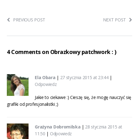
PREVIOUS POST
NEXT POST
4 Comments on Obrazkowy patchwork : )
Ela Obara
|
27 stycznia 2015 at 23:44
|
Odpowiedz
Jakie to ciekawe :) Cieszę się, że mogę nauczyć się
grafiki od profesjonalistki ;)
Grażyna Dobromilska
|
28 stycznia 2015 at
11:50
|
Odpowiedz