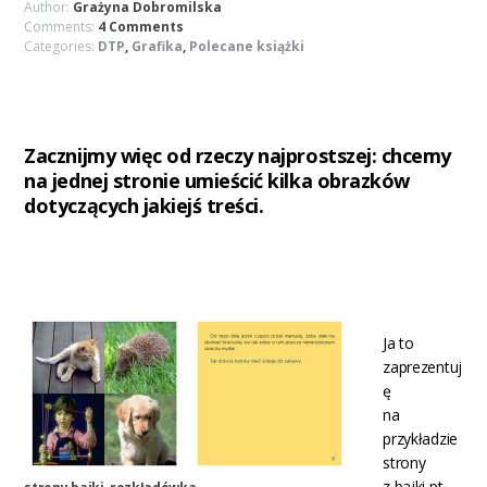
Author:
Grażyna Dobromilska
Comments:
4 Comments
Categories:
DTP
,
Grafika
,
Polecane książki
Zacznijmy więc od rzeczy najprostszej: chcemy
na jednej stronie umieścić kilka obrazków
dotyczących jakiejś treści.
Ja to
zaprezentuj
ę
na
przykładzie
strony
z bajki pt.