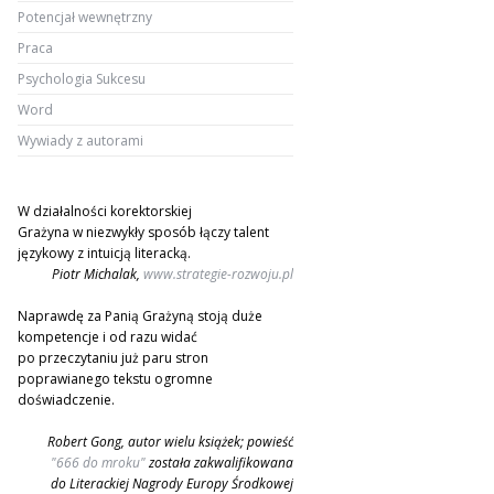
Potencjał wewnętrzny
Praca
Psychologia Sukcesu
Word
Wywiady z autorami
W działalności korektorskiej
Grażyna w niezwykły sposób łączy talent
językowy z intuicją literacką.
Piotr Michalak,
www.strategie-rozwoju.pl
Naprawdę za Panią Grażyną stoją duże
kompetencje i od razu widać
po przeczytaniu już paru stron
poprawianego tekstu ogromne
doświadczenie.
Robert Gong, autor wielu książek; powieść
"666 do mroku"
została zakwalifikowana
do Literackiej Nagrody Europy Środkowej