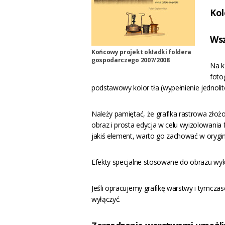
Kol
Wsz
Końcowy projekt okładki foldera
gospodarczego 2007/2008
Na k
fotog
podstawowy kolor tła (wypełnienie jednolite
Należy pamiętać, że grafika rastrowa złożon
obraz i prosta edycja w celu wyizolowania 
jakiś element, warto go zachować w orygin
Efekty specjalne stosowane do obrazu wyko
Jeśli opracujemy grafikę warstwy i tymc
wyłączyć.