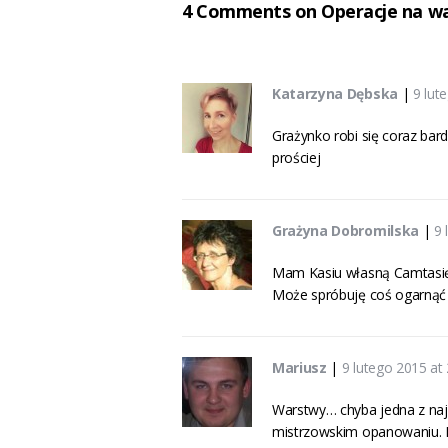
4 Comments on Operacje na w
Katarzyna Dębska
|
9 lut
Grażynko robi się coraz bard
prościej
Grażyna Dobromilska
|
9 
Mam Kasiu własną Camtasię, a
Może spróbuję coś ogarnąć 
Mariusz
|
9 lutego 2015 at
Warstwy… chyba jedna z najp
mistrzowskim opanowaniu. P