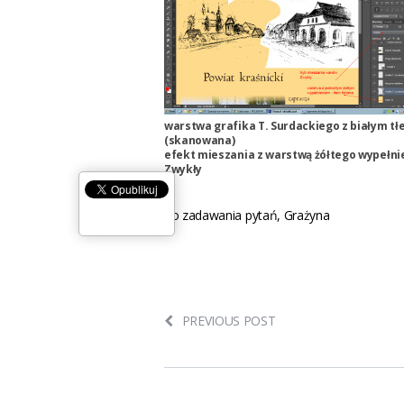
warstwa grafika T. Surdackiego z białym t
(skanowana)
efekt mieszania z warstwą żółtego wypełni
Zwykły
do zadawania pytań, Grażyna
PREVIOUS POST