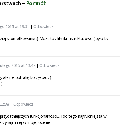
arstwach –
Pomnóż
ego 2015 at 13:31
|
Odpowiedz
ziej skomplikowanie :) Może tak filmiki instruktażowe :)było by
lutego 2015 at 13:47
|
Odpowiedz
le nie potrafię korzystać : )
:)
 22:38
|
Odpowiedz
rzydatniejszych funkcjonalności… i do tego najtrudniejsza w
rzynajmniej w mojej ocenie.