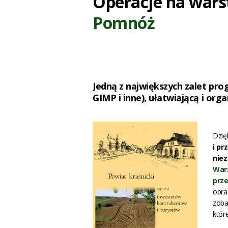
Operacje na wars
Pomnóż
Jedną z największych zalet pr
GIMP i inne), ułatwiającą i org
Dzię
i pr
niez
War
prze
obra
zoba
któr