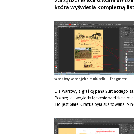
Zarządzanie warstwami umożl
która wyświetla kompletną li
warstwy w projekcie okładki – fragment
Dla warstwy z grafiką pana Surdackiego 
Pokażę jak wygląda łączenie w efekcie mie
Tło jest białe. Grafika była skanowana. A n