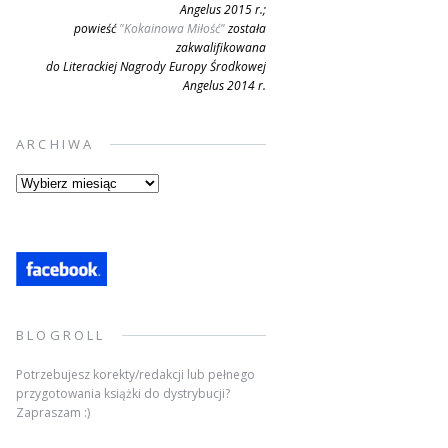
Angelus 2015 r.;
powieść
"Kokainowa Miłość"
została
zakwalifikowana
do Literackiej Nagrody Europy Środkowej
Angelus 2014 r.
ARCHIWA
Archiwa
BLOGROLL
Potrzebujesz korekty/redakcji lub pełnego
przygotowania książki do dystrybucji?
Zapraszam :)