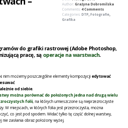
twach –
Author:
Grażyna Dobromilska
Comments:
4 Comments
Categories:
DTP
,
Fotografie
,
Grafika
ogramów do grafiki rastrowej (Adobe Photoshop,
anizującą pracę, są
operacje na
warstwach
.
ki nim możemy poszczególne elementy kompozycji
edytować
zesuwać
ależnie od siebie
.
stwy można porównać do położonych jedna nad drugą wielu
zroczystych folii
, na których umieszczone są nieprzezroczyste
zy. W miejscach, w których folia jest przezroczysta, można
czyć, co jest pod spodem. Widać tylko tę część dolnej warstwy,
ej nie zasłania obraz położony wyżej.