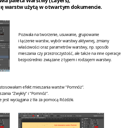
iwia
paleta Warstwy (Layers)
,
stę warstw użytą w otwartym dokumencie.
Pozwala na tworzenie, usuwanie, grupowanie
i łączenie warstw, wybór warstwy aktywnej, zmiany
właściwości oraz parametrów warstwy, np. sposób
mieszania czy przezroczystość, ale także na inne operacje
bezpośrednio związane z typem i rodzajem warstwy.
zastosowałam efekt mieszania warstw “Pomnóż”.
szania “Zwykły” i “Pomnóż”.
ie jest wyciągana z tła za pomocą Różdżki.