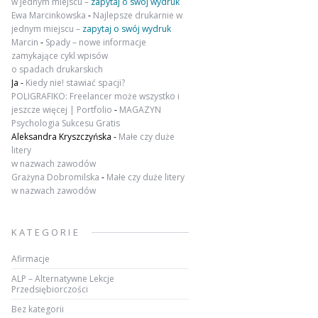
w jednym miejscu –
zapytaj o swój wydruk
Ewa Marcinkowska
-
Najlepsze drukarnie w
jednym miejscu –
zapytaj o swój wydruk
Marcin
-
Spady – nowe informacje
zamykające cykl wpisów
o spadach drukarskich
Ja
-
Kiedy nie! stawiać spacji?
POLIGRAFIKO: Freelancer może wszystko i
jeszcze więcej | Portfolio
-
MAGAZYN
Psychologia Sukcesu Gratis
Aleksandra Kryszczyńska
-
Małe czy duże
litery
w nazwach zawodów
Grażyna Dobromilska
-
Małe czy duże litery
w nazwach zawodów
KATEGORIE
Afirmacje
ALP – Alternatywne Lekcje
Przedsiębiorczości
Bez kategorii