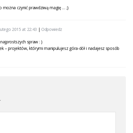
 to można czynić prawdziwą magię … ;)
lutego 2015 at 22:43
|
Odpowiedz
najprostszych spraw : )
tek – projektów, którymi manipulujesz góra-dół i nadajesz sposób
.