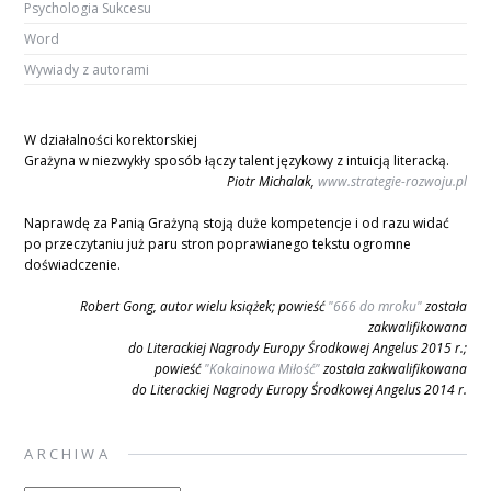
Psychologia Sukcesu
Word
Wywiady z autorami
W działalności korektorskiej
Grażyna w niezwykły sposób łączy talent językowy z intuicją literacką.
Piotr Michalak,
www.strategie-rozwoju.pl
Naprawdę za Panią Grażyną stoją duże kompetencje i od razu widać
po przeczytaniu już paru stron poprawianego tekstu ogromne
doświadczenie.
Robert Gong, autor wielu książek; powieść
"666 do mroku"
została
zakwalifikowana
do Literackiej Nagrody Europy Środkowej Angelus 2015 r.;
powieść
"Kokainowa Miłość"
została zakwalifikowana
do Literackiej Nagrody Europy Środkowej Angelus 2014 r.
ARCHIWA