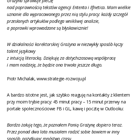
Grażyna sprawuje pieczę
nad poprawnością tekstów agencji Ententa i Efnetica. Mam wielkie
uznanie dla wypracowanego przez nią stylu pracy: każdy szczegół
przesłanych artykułów podlega wnikliwej analizie,
a poprawki wprowadzane są błyskawicznie!
W działalności korektorskiej Grażyna w niezwykły sposób łączy
talent językowy
z intuicją literacką. Dziękuję za dotychczasową współpracę
i mam nadzieję, że będzie ona trwała jeszcze długo.
Piotr Michalak, www.strategie-rozwoju.pl
A bardzo istotne jest, jak szybko reaguję na kontakty z klientem
przy moim trybie pracy: 45 minut pracy – 15 minut przerwy na
portale społecznościowe FB i GL, kawę i pocztę w Outlooku:
Bardzo żałuję tego, że poznałem Panią Grażynę dopiero teraz.
Przez ponad dwa lata musiałem radzić sobie bowiem w inny
sposób, pożytkując mnóstwo czasu