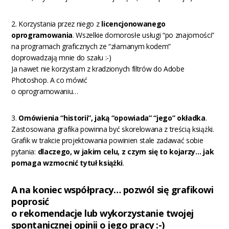
2. Korzystania przez niego z
licencjonowanego
oprogramowania
. Wszelkie domorosłe usługi “po znajomości”
na programach graficznych ze “złamanym kodem”
doprowadzają mnie do szału :-)
Ja nawet nie korzystam z kradzionych filtrów do Adobe
Photoshop. A co mówić
o oprogramowaniu…
3.
Omówienia “historii”, jaką “opowiada” “jego” okładka
.
Zastosowana grafika powinna być skorelowana z treścią książki.
Grafik w trakcie projektowania powinien stale zadawać sobie
pytania:
dlaczego, w jakim celu, z czym się to kojarzy… jak
pomaga wzmocnić tytuł książki
.
A na koniec współpracy… pozwól się grafikowi
poprosić
o rekomendacje lub wykorzystanie twojej
spontanicznej opinii o jego pracy :-)