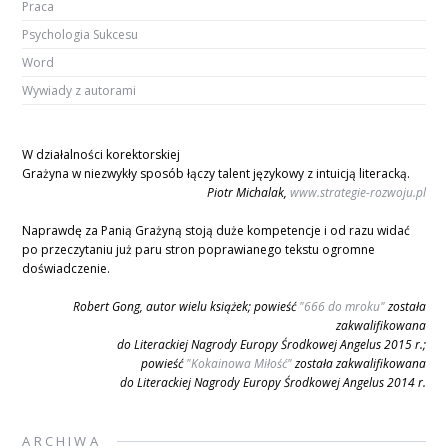
Praca
Psychologia Sukcesu
Word
Wywiady z autorami
W działalności korektorskiej
Grażyna w niezwykły sposób łączy talent językowy z intuicją literacką.
Piotr Michalak,
www.strategie-rozwoju.pl
Naprawdę za Panią Grażyną stoją duże kompetencje i od razu widać
po przeczytaniu już paru stron poprawianego tekstu ogromne
doświadczenie.
Robert Gong, autor wielu książek; powieść
"666 do mroku"
została
zakwalifikowana
do Literackiej Nagrody Europy Środkowej Angelus 2015 r.;
powieść
"Kokainowa Miłość"
została zakwalifikowana
do Literackiej Nagrody Europy Środkowej Angelus 2014 r.
ARCHIWA