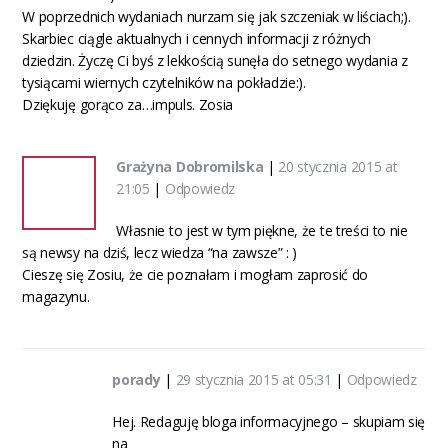
W poprzednich wydaniach nurzam się jak szczeniak w liściach;).
Skarbiec ciągle aktualnych i cennych informacji z różnych
dziedzin. Życzę Ci byś z lekkością sunęła do setnego wydania z
tysiącami wiernych czytelników na pokładzie:).
Dziękuję gorąco za…impuls. Zosia
Grażyna Dobromilska
|
20 stycznia 2015 at
21:05
|
Odpowiedz
Własnie to jest w tym piękne, że te treści to nie
są newsy na dziś, lecz wiedza “na zawsze” : )
Cieszę się Zosiu, że cie poznałam i mogłam zaprosić do
magazynu.
porady
|
29 stycznia 2015 at 05:31
|
Odpowiedz
Hej. Redaguję bloga informacyjnego – skupiam się
na