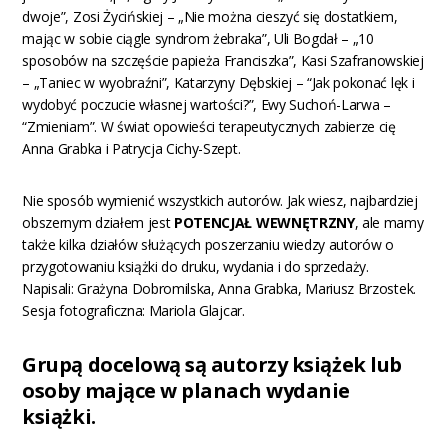
dwoje”, Zosi Życińskiej – „Nie można cieszyć się dostatkiem,
mając w sobie ciągle syndrom żebraka”, Uli Bogdał – „10
sposobów na szczęście papieża Franciszka”, Kasi Szafranowskiej
– „Taniec w wyobraźni”, Katarzyny Dębskiej – “Jak pokonać lęk i
wydobyć poczucie własnej wartości?”, Ewy Suchoń-Larwa –
“Zmieniam”. W świat opowieści terapeutycznych zabierze cię
Anna Grabka i Patrycja Cichy-Szept.
Nie sposób wymienić wszystkich autorów. Jak wiesz, najbardziej
obszernym działem jest
POTENCJAŁ WEWNĘTRZNY
, ale mamy
także kilka działów służących poszerzaniu wiedzy autorów o
przygotowaniu książki do druku, wydania i do sprzedaży.
Napisali: Grażyna Dobromilska, Anna Grabka, Mariusz Brzostek.
Sesja fotograficzna: Mariola Glajcar.
Grupą docelową są autorzy książek lub
osoby mające w planach wydanie
książki.