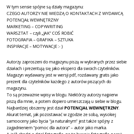
W tym sensie spójne są działy magazynu:
CZEGO AUTORZY NIE WIEDZĄ O KONTAKTACH Z WYDAWCĄ
POTENCJAŁ WEWNĘTRZNY
MARKETING – COPYWRITING
WARSZTAT – czyli „JAK” COŚ ROBIĆ
FOTOGRAFIA – GRAFIKA – SZTUKA
INSPIRACJE – MOTYWACJE :- )
Autorzy zaproszeni do magazynu piszą w wybranych przez siebie
działach i prezentują się jako eksperci dla swoich czytelników.
Magazyn wydawany jest w wersji pdf, rozdawany gratis jako
prezent dla czytelników każdego z autorów piszących do
magazynu.
To są przeważnie wpisy w blogu. Niektórzy autorzy najpierw
piszą dla mnie, a potem dopiero umieszczają u siebie w blogu.
Najbardziej obszerny jest dział
POTENCJAŁ WEWNĘTRZNY
.
Akurat temat, jak pozostawać w zgodzie ze sobą, wysokiej
samooceny jako bycia “ja naturalnym” jest także spójny z
zagadnieniem “pomoc dla autora” – autor jako marka.