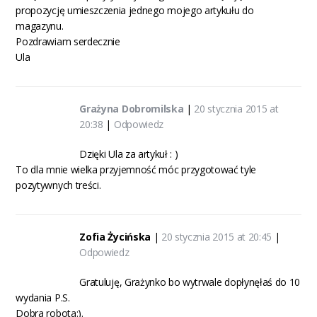
propozycję umieszczenia jednego mojego artykułu do
magazynu.
Pozdrawiam serdecznie
Ula
Grażyna Dobromilska
|
20 stycznia 2015 at
20:38
|
Odpowiedz
Dzięki Ula za artykuł : )
To dla mnie wielka przyjemność móc przygotować tyle
pozytywnych treści.
Zofia Życińska
|
20 stycznia 2015 at 20:45
|
Odpowiedz
Gratuluję, Grażynko bo wytrwale dopłynęłaś do 10
wydania P.S.
Dobra robota:).