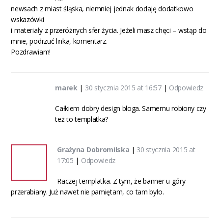
newsach z miast śląska, niemniej jednak dodaję dodatkowo
wskazówki
i materiały z przeróżnych sfer życia. Jeżeli masz chęci – wstąp do
mnie, podrzuć linka, komentarz.
Pozdrawiam!
marek
|
30 stycznia 2015 at 16:57
|
Odpowiedz
Całkiem dobry design bloga. Samemu robiony czy
też to templatka?
Grażyna Dobromilska
|
30 stycznia 2015 at
17:05
|
Odpowiedz
Raczej templatka. Z tym, że banner u góry
przerabiany. Już nawet nie pamiętam, co tam było.