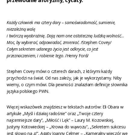
przewodnie aforyzmy, cytaty:
Każdy człowiek ma cztery dary – samoświadomość, sumienie,
niezależną wolę
i twórczą wyobraźnię. Dają nam one ostateczną ludzką wolność…
Moc, by wybierać, odpowiadać, zmieniać
. /Stephen Covey/
Całym sekretem udanego życia jest odkrycie, co jest
przeznaczeniem, i robienie tego
. /Henry Ford/
Stephen Covey mówi o czterech darach, z którymi każdy
przychodzi na świat. Od nas zależy, jak je wykorzystamy. Niby
wiemy, o czym mówi. Dla pewności znalazłam definicje słownika
języka polskiego PWN.
Więcej wskazówek znajdziesz w tekstach autorów: Eli Obara w
artykule „Myśl i działaj radośnie” oraz „Twoje cztery
najcenniejsze dary”, „Miłość i Lęk” – Laury M. Kozowskiej,
Justyny Kotowieckiej – „Krowa do wąwozu”, „Sekretem sukcesu
jest słowo na ‚p’”, Agaty Joanny Celmer – „Kameralny wieczór we