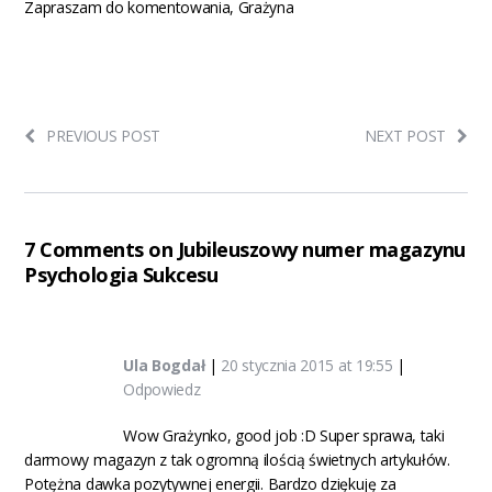
Zapraszam do komentowania, Grażyna
PREVIOUS POST
NEXT POST
7 Comments on Jubileuszowy numer magazynu
Psychologia Sukcesu
Ula Bogdał
|
20 stycznia 2015 at 19:55
|
Odpowiedz
Wow Grażynko, good job :D Super sprawa, taki
darmowy magazyn z tak ogromną ilością świetnych artykułów.
Potężna dawka pozytywnej energii. Bardzo dziękuję za