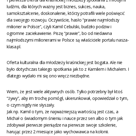
ludźmi, dla których ważny jest biznes, sukces, nauka,
samokształcenie, doskonalenie, którzy potrafili wiele poświęcić
dla swojego rozwoju. Oczywiście, hasło “prawie najmłodszy
milioner w Polsce”, czyli Kamil Cebulski, budziło podziw i
ogromne zaciekawienie. Piszę “prawie”, bo od niedawna
najmłodszymi milionerami w Polsce są właściciele portalu nasza-
klasa.pl.
Oferta kulturalna dla młodzieży kraśnickiej jest bogata. Ale nie
było dotychczas takiego spotkania jak to z Kamilem i Michałem. I
dlatego wydało mi się ono wręcz niezbędne.
Wiem, że jest wiele aktywnych osób. Tylko potrzebny był ktoś
“żywy”, aby im trochę pomógł, ukierunkował, opowiedział o tym,
o czym nigdy nie słyszały.
Jak np. Kamil o tym, że najważniejszą wartością jest czas, a
Michał o świadomym śnieniu i nauce przez sen albo o tym jak
zdobywał pierwsze pieniądze na pierwsze swoje szkolenie,
harując przez 2 miesiące jako wychowawca na kolonii.