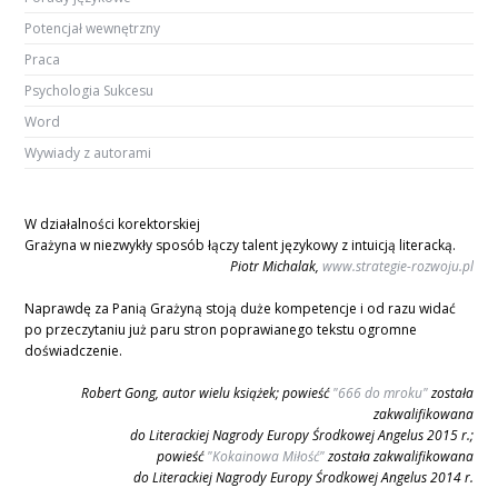
Potencjał wewnętrzny
Praca
Psychologia Sukcesu
Word
Wywiady z autorami
W działalności korektorskiej
Grażyna w niezwykły sposób łączy talent językowy z intuicją literacką.
Piotr Michalak,
www.strategie-rozwoju.pl
Naprawdę za Panią Grażyną stoją duże kompetencje i od razu widać
po przeczytaniu już paru stron poprawianego tekstu ogromne
doświadczenie.
Robert Gong, autor wielu książek; powieść
"666 do mroku"
została
zakwalifikowana
do Literackiej Nagrody Europy Środkowej Angelus 2015 r.;
powieść
"Kokainowa Miłość"
została zakwalifikowana
do Literackiej Nagrody Europy Środkowej Angelus 2014 r.