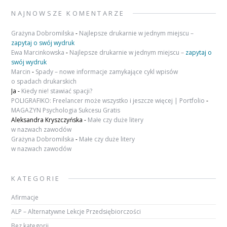
NAJNOWSZE KOMENTARZE
Grażyna Dobromilska
-
Najlepsze drukarnie w jednym miejscu –
zapytaj o swój wydruk
Ewa Marcinkowska
-
Najlepsze drukarnie w jednym miejscu –
zapytaj o
swój wydruk
Marcin
-
Spady – nowe informacje zamykające cykl wpisów
o spadach drukarskich
Ja
-
Kiedy nie! stawiać spacji?
POLIGRAFIKO: Freelancer może wszystko i jeszcze więcej | Portfolio
-
MAGAZYN Psychologia Sukcesu Gratis
Aleksandra Kryszczyńska
-
Małe czy duże litery
w nazwach zawodów
Grażyna Dobromilska
-
Małe czy duże litery
w nazwach zawodów
KATEGORIE
Afirmacje
ALP – Alternatywne Lekcje Przedsiębiorczości
Bez kategorii