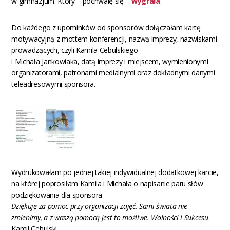
w gimnazjum. Który – pochwalę się –
wygrała
.
Do każdego z upominków od sponsorów dołączałam kartę
motywacyjną z mottem konferencji, nazwą imprezy, nazwiskami
prowadzących, czyli Kamila Cebulskiego
i Michała Jankowiaka, datą imprezy i miejscem, wymienionymi
organizatorami, patronami medialnymi oraz dokładnymi danymi
teleadresowymi sponsora.
Wydrukowałam po jednej takiej indywidualnej dodatkowej karcie,
na której poprosiłam Kamila i Michała o napisanie paru słów
podziękowania dla sponsora:
Dziękuję za pomoc przy organizacji zajęć. Sami świata nie
zmienimy, a z waszą pomocą jest to możliwe. Wolności i Sukcesu
.
Kamil Cebulski