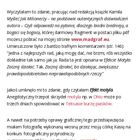
Wyczytałam to zdanie, pracując nad redakcją książki Kamila
Myśleć Jak Milionerzy – na podstawie autentycznych doświadczeń
autora – Czyli odpowiedź na pytanie, dlaczego biedni biednieją, a
bogaci się bogacą
, której darmowy fragment w postaci pliku pdf
możesz pobrać na mojej stronie
www.madgraf.eu
.
Umieszczone było z bardzo trafnym komentarzem (str. 146):
“Jedna z najlepszych rad, jaką mogę dać, nie brzmi, rób wszystko
dokładnie tak samo jak ja. Rada ta jest opisana w
Efekcie Motyla
:
Zacznij działać
. Tak.
Zacznij działać, bo działając, zwiększasz
prawdopodobieństwo nieprawdopodobnych rzeczy
.”
Jakoś umknęło mi to zdanie, gdy czytałam
Efekt motyla
.
Anegdotyczny trzepot skrzydeł
motyla
np. w
Ohio
może po
trzech dniach spowodować w
Teksasie
burzę piasków
.
A nawet na potrzeby oprawy graficznej tego przedsięwzięcia
miałam fotografię wykonaną wiosną przez moją córkę Kasię na
konkurs fotograficzny przyrodniczy