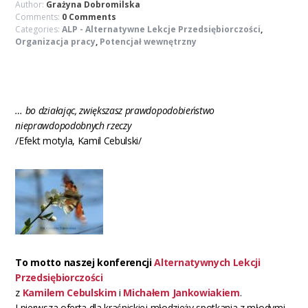
Author:
Grażyna Dobromilska
Comments:
0 Comments
Categories:
ALP - Alternatywne Lekcje Przedsiębiorczości
,
Organizacja pracy
,
Potencjał wewnętrzny
… bo działając, zwiększasz prawdopodobieństwo
nieprawdopodobnych rzeczy
/Efekt motyla, Kamil Cebulski/
To
motto naszej konferencji
Alternatywnych Lekcji
Przedsiębiorczości
z
Kamilem Cebulskim
i
Michałem Jankowiakiem
.
I pierwsza oferta dla kraśnickiej młodzieży spotkania z młodymi