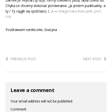
zaimek
ja
. Wystarczy użyć formy
czekałem
,
piszę
,
będę czekać
itd.
Chyba że chcemy dokonać porównania: „Ja jestem punktualny, a
ty / Ty ciągle się spóźniasz. /…/ —
Małgorzata Marcjanik, prof.,
UW
Pozdrawiam serdecznie, Grażyna
PREVIOUS POST
NEXT POST
Leave a comment
Your email address will not be published.
Comment