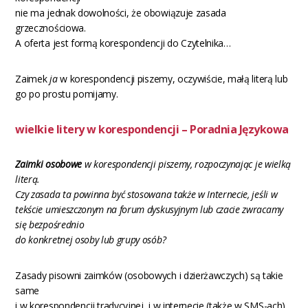
nie ma jednak dowolności, że obowiązuje zasada
grzecznościowa.
A oferta jest formą korespondencji do Czytelnika…
Zaimek
ja
w korespondencji piszemy, oczywiście, małą literą lub
go po prostu pomijamy.
wielkie litery w korespondencji – Poradnia Językowa
Zaimki
osobowe
w korespondencji piszemy, rozpoczynając je wielką
literą.
Czy zasada ta powinna być stosowana także w Internecie, jeśli w
tekście umieszczonym na forum dyskusyjnym lub czacie zwracamy
się bezpośrednio
do konkretnej osoby lub grupy osób?
Zasady pisowni zaimków (osobowych i dzierżawczych) są takie
same
i w korespondencji tradycyjnej, i w internecie (także w SMS-ach).