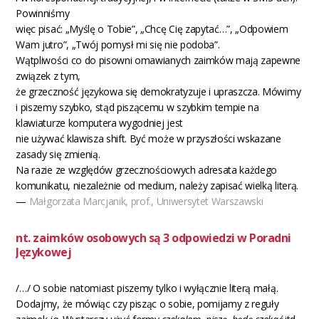
Powinniśmy
więc pisać: „Myślę o Tobie”, „Chcę Cię zapytać…”, „Odpowiem
Wam jutro”, „Twój pomysł mi się nie podoba”.
Wątpliwości co do pisowni omawianych zaimków mają zapewne
związek z tym,
że grzeczność językowa się demokratyzuje i upraszcza. Mówimy
i piszemy szybko, stąd piszącemu w szybkim tempie na
klawiaturze komputera wygodniej jest
nie używać klawisza shift. Być może w przyszłości wskazane
zasady się zmienią.
Na razie ze względów grzecznościowych adresata każdego
komunikatu, niezależnie od medium, należy zapisać wielką literą.
—
Małgorzata Marcjanik, prof., Uniwersytet Warszawski
nt. zaimków osobowych są 3 odpowiedzi w Poradni
Językowej
/…/ O sobie natomiast piszemy tylko i wyłącznie literą małą.
Dodajmy, że mówiąc czy pisząc o sobie, pomijamy z reguły