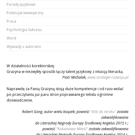
Porady językowe
Potencjał wewnętrzny
Praca
Psychologia Sukcesu
Word
Wywiady z autorami
W działalności korektorskiej
Grażyna w niezwykły sposób łączy talent językowy z intuicją literacką.
Piotr Michalak,
www.strategie-rozwoju.pl
Naprawdę za Panią Grażyną stoją duże kompetencje i od razu widać
po przeczytaniu już paru stron poprawianego tekstu ogromne
doświadczenie.
Robert Gong, autor wielu książek; powieść
"666 do mroku"
została
zakwalifikowana
do Literackiej Nagrody Europy Środkowej Angelus 2015 r.;
powieść
"Kokainowa Miłość"
została zakwalifikowana
do Literackiej Nagrody Europy Środkowej Angelus 2014 r.